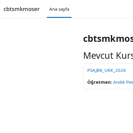
Ana içeriğe git
cbtsmkmoser
Ana sayfa
cbtsmkmos
Mevcut Kurs
PSAJBK_UKK_2026
Öğretmen:
Andik Pe