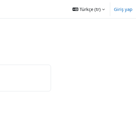
Türkçe ‎(tr)‎
Giriş yap