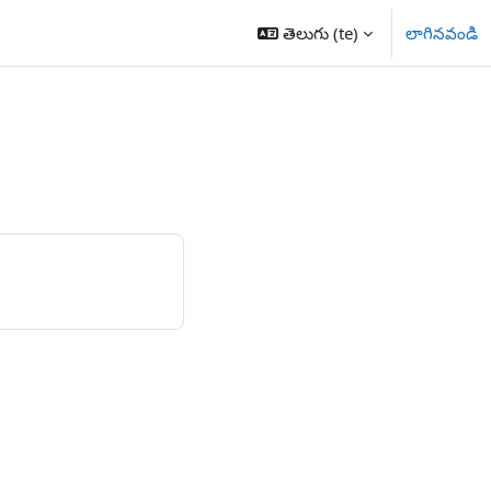
తెలుగు ‎(te)‎
లాగినవండి