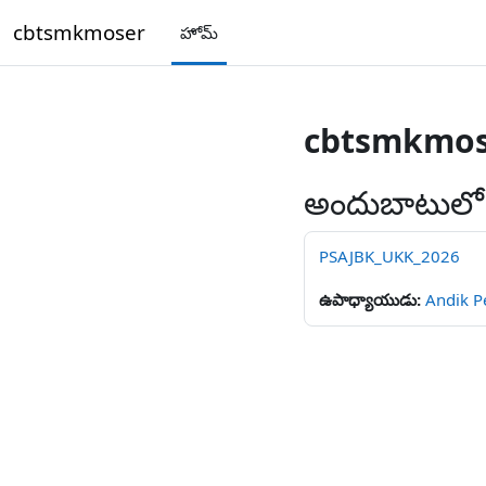
ప్రధాన కంటెంటుకు వెళ్ళు
cbtsmkmoser
హోమ్
cbtsmkmos
అందుబాటులో ఉ
PSAJBK_UKK_2026
ఉపాధ్యాయుడు:
Andik P