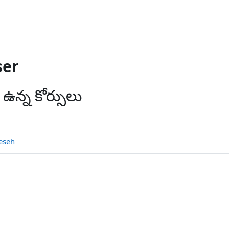
er
న్న కోర్సులు
eseh