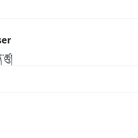
er
་ཚུ།