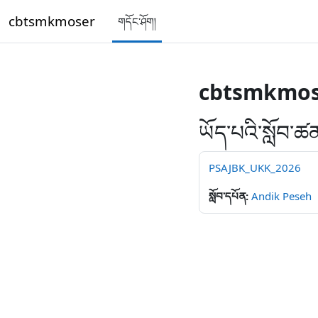
དོན་ཚན་ངོ་མ་ལུ་ གོམ་འགྱོ།
cbtsmkmoser
གདོང་ཤོག།
cbtsmkmos
ཡོད་པའི་སློབ་ཚན
PSAJBK_UKK_2026
སློབ་དཔོན:
Andik Peseh