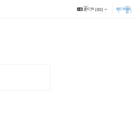
རྫོང་ཁ ‎(dz)‎
ནང་བསྐྱོད