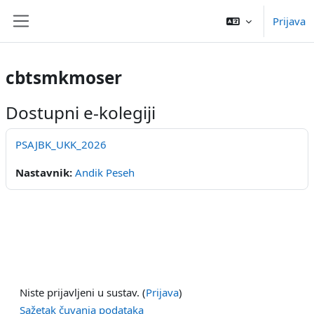
Preskoči na sadržaj
Prijava
Bočni panel
cbtsmkmoser
Dostupni e-kolegiji
PSAJBK_UKK_2026
Nastavnik:
Andik Peseh
Niste prijavljeni u sustav. (
Prijava
)
Sažetak čuvanja podataka