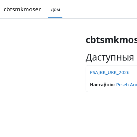
Прапусьціць да асноўнага кантэнту
cbtsmkmoser
Дом
cbtsmkmos
Даступныя
PSAJBK_UKK_2026
Настаўнік:
Peseh An