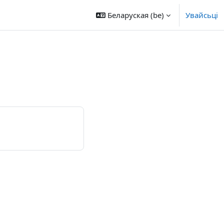
Беларуская ‎(be)‎
Увайсьці