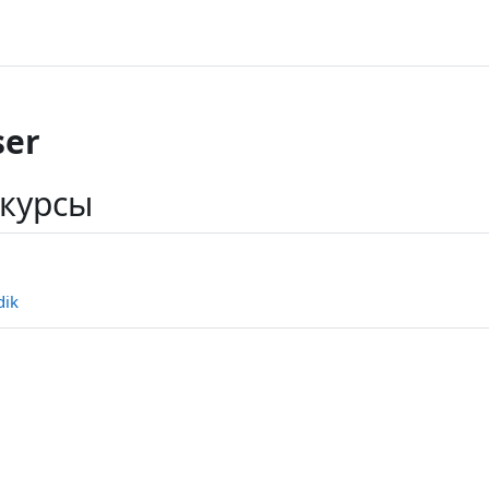
er
 курсы
dik