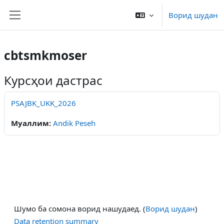
Нодида гузаронидан ба мазмуни асосӣ
Ворид шудан
Панели тараф
cbtsmkmoser
Курсҳои дастрас
PSAJBK_UKK_2026
Муаллим:
Andik Peseh
Шумо ба сомона ворид нашудаед. (
Ворид шудан
)
Data retention summary