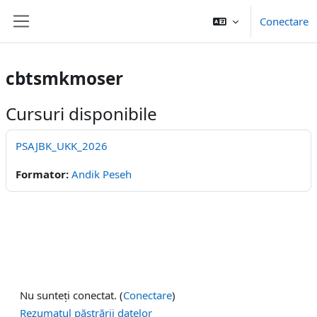
Salt la conţinutul principal
Conectare
Panou lateral
cbtsmkmoser
Cursuri disponibile
PSAJBK_UKK_2026
Formator:
Andik Peseh
Nu sunteți conectat. (
Conectare
)
Rezumatul păstrării datelor