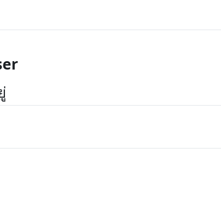
er
ู่