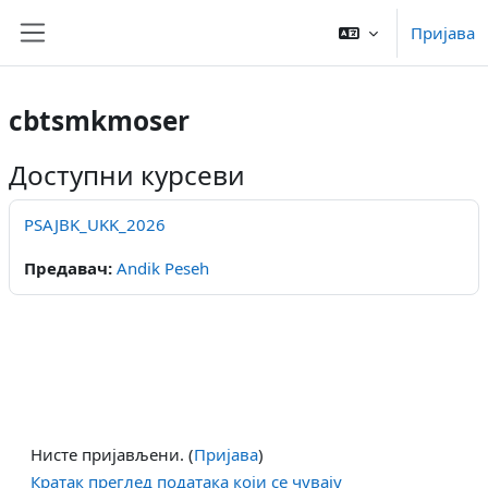
Иди на главни садржај
Пријава
Бочни панел
cbtsmkmoser
Доступни курсеви
PSAJBK_UKK_2026
Предавач:
Andik Peseh
Нисте пријављени. (
Пријава
)
Кратак преглед података који се чувају