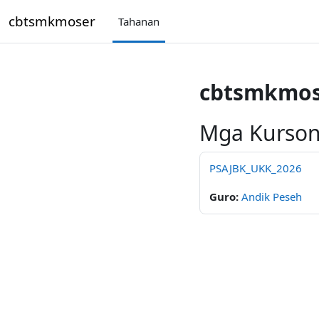
Lumaktaw patungo sa pangunahing nilalaman
cbtsmkmoser
Tahanan
cbtsmkmos
Mga Kurson
PSAJBK_UKK_2026
Guro:
Andik Peseh