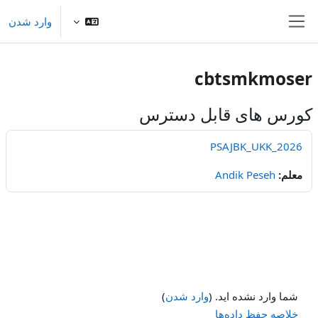
رش به محتوای اصلی
وارد شدن
پنل کناری
cbtsmkmoser
کورس های قابل دسترس
PSAJBK_UKK_2026
معلم:
Andik Peseh
شما وارد نشده اید. (
وارد شدن
)
خلاصه حفظ داده‌ها