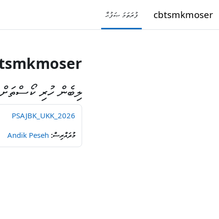
ައިކޮންޓެންޓަށް ސްކިޕްކޮށްލާ
cbtsmkmoser
ފުރަތަމަ ޞަފުޙާ
btsmkmoser
ލިބެން ހުރި ކޯސްތަށް
PSAJBK_UKK_2026
މުދައްރިސް:
Andik Peseh