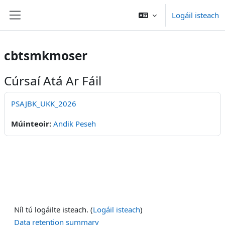
Scipeáil go príomh inneachar
Logáil isteach
Side panel
cbtsmkmoser
Cúrsaí Atá Ar Fáil
PSAJBK_UKK_2026
Múinteoir:
Andik Peseh
Níl tú logáilte isteach. (
Logáil isteach
)
Data retention summary