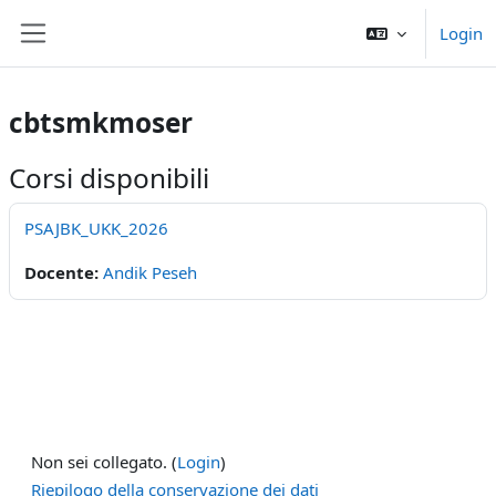
Vai al contenuto principale
Login
Pannello laterale
cbtsmkmoser
Corsi disponibili
PSAJBK_UKK_2026
Docente:
Andik Peseh
Non sei collegato. (
Login
)
Riepilogo della conservazione dei dati