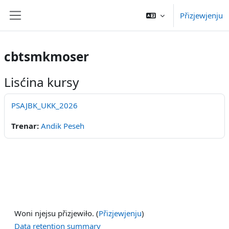
Skip to main content
Přizjewjenju
Webstronu-přehlad
cbtsmkmoser
Lisćina kursy
PSAJBK_UKK_2026
Trenar:
Andik Peseh
Woni njejsu přizjewiło. (
Přizjewjenju
)
Data retention summary