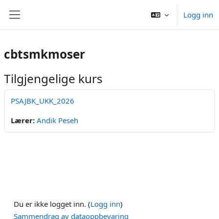
Gå til hovedinnhold
Logg inn
Sidepanel
cbtsmkmoser
Tilgjengelige kurs
PSAJBK_UKK_2026
Lærer:
Andik Peseh
Du er ikke logget inn. (
Logg inn
)
Sammendrag av dataoppbevaring