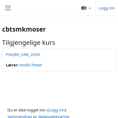
Gå til hovedinnhold
Logg inn
Sidepanel
cbtsmkmoser
Tilgjengelige kurs
PSAJBK_UKK_2026
Lærer:
Andik Peseh
Du er ikke logget inn. (
Logg inn
)
Sammendrag av dataoppbevaring