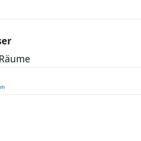
er
 Räume
eh